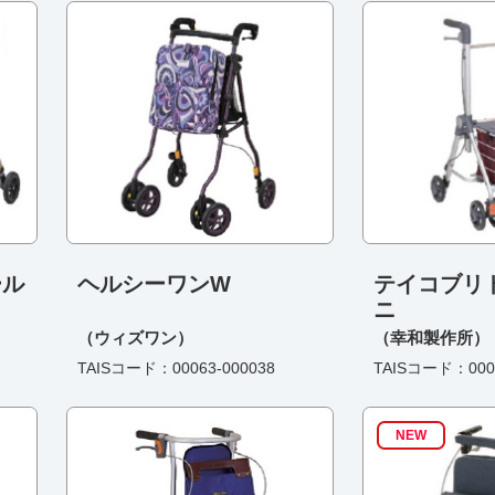
ール
ヘルシーワンW
テイコブリ
ニ
（ウィズワン）
（幸和製作所）
TAISコード：00063-000038
TAISコード：0003
NEW