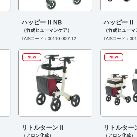
ハッピー II NB
ハッピー II
（竹虎ヒューマンケア）
（竹虎ヒューマ
TAISコード：00110-000112
TAISコード：0011
NEW
NEW
ン
リトルターン II
リトルターン 
（アロン化成）
（アロン化成）