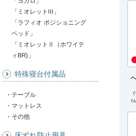
「ヨカロ」
「ミオレットIII」
「ラフィオ ポジショニング
ベッド」
「ミオレットⅡ（ホワイテ
ィBR)」
特殊寝台付属品
（
テーブル
TA
マットレス
その他
床ずれ防止用具