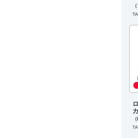
（
TA
カ
（
TA