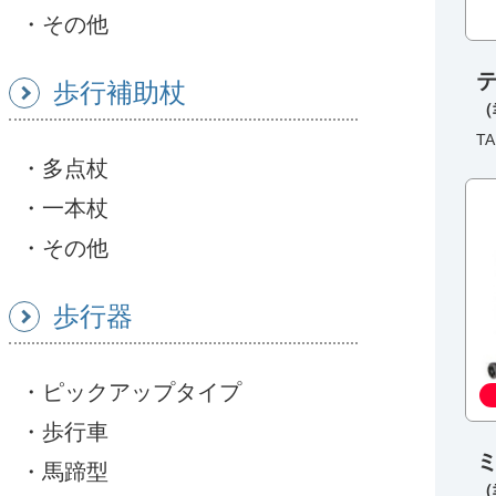
その他
テ
歩行補助杖
（
TA
多点杖
一本杖
その他
歩行器
ピックアップタイプ
歩行車
馬蹄型
（