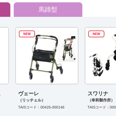
馬蹄型
NEW
NEW
ム
ヴェーレ
スワリナ
（リッチェル）
（幸和製作所）
TAISコード：00426-000146
TAISコード：0003