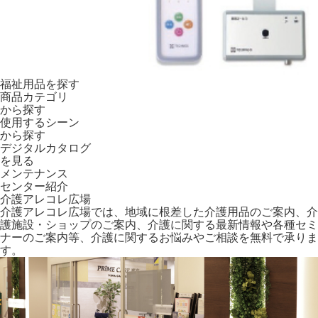
福祉用品を探す
商品カテゴリ
から探す
使用するシーン
から探す
デジタルカタログ
を見る
メンテナンス
センター紹介
介護アレコレ広場
介護アレコレ広場では、地域に根差した介護用品のご案内、
介
護施設・ショップのご案内、介護に関する最新情報や各種セミ
ナーのご案内等、
介護に関するお悩みやご相談を無料で承りま
す。