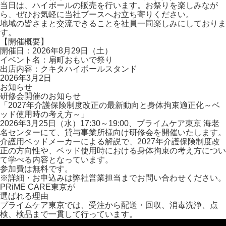
当日は、ハイボールの販売を行います。 お祭りを楽しみなが
ら、ぜひお気軽に当社ブースへお立ち寄りください。
地域の皆さまと交流できることを社員一同楽しみにしておりま
す。
【開催概要】
開催日：2026年8月29日（土）
イベント名：扇町おもいで祭り
出店内容：クキタハイボールスタンド
2026年3月2日
お知らせ
研修会開催のお知らせ
「2027年介護保険制度改正の最新動向と身体拘束適正化～ベ
ッド使用時の考え方～」
2026年3月25日（水）17:30～19:00、プライムケア東京 海老
名センターにて、貸与事業所様向け研修会を開催いたします。
介護用ベッドメーカーによる解説で、2027年介護保険制度改
正の方向性や、ベッド使用時における身体拘束の考え方につい
て学べる内容となっています。
参加費は無料です。
※詳細・お申込みは弊社営業担当までお問い合わせください。
PRiME CARE東京が
選ばれる理由
プライムケア東京では、受注から配送・回収、消毒洗浄、点
検、検品まで一貫して行っています。